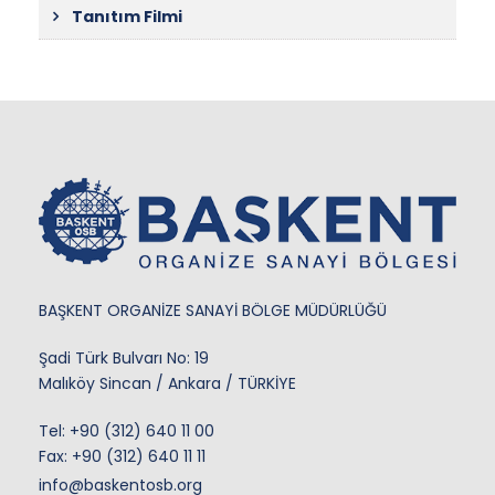
Tanıtım Filmi
BAŞKENT ORGANİZE SANAYİ BÖLGE MÜDÜRLÜĞÜ
Şadi Türk Bulvarı No: 19
Malıköy Sincan / Ankara / TÜRKİYE
Tel:
+90 (312) 640 11 00
Fax: +90 (312) 640 11 11
info@baskentosb.org