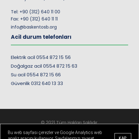
Tel:
+90 (312) 640 11 00
Fax: +90 (312) 640 11 11
info@baskentosb.org
Acil durum telefonları
Elektrik acil 0554 872 15 56
Doğalgaz acil 0554 872 15 63
Su acil 0554 872 15 66
Güvenlik 0312 640 13 33
© 2021 Tüm Hakları Saklıdır.
Kişisel Verilerin Korunması
-
Çerez ve Gizlilik Politikası
Bu web sayfası çerezler ve Google Analytics web
KAP
analiz aracını kullanıyor. Sayfalarımızı ziyaret