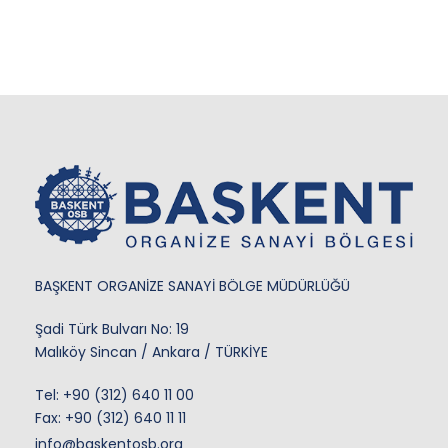
BAŞKENT ORGANİZE SANAYİ BÖLGE MÜDÜRLÜĞÜ
Şadi Türk Bulvarı No: 19
Malıköy Sincan / Ankara / TÜRKİYE
Tel:
+90 (312) 640 11 00
Fax: +90 (312) 640 11 11
info@baskentosb.org