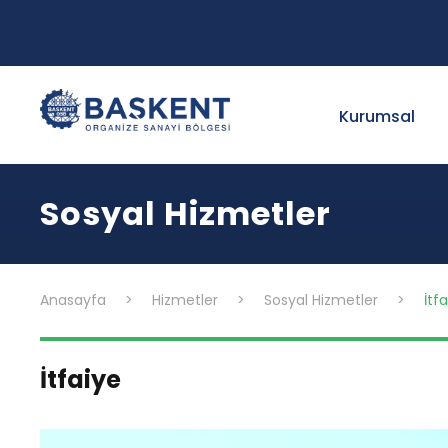
Kurumsal
Sosyal Hizmetler
Anasayfa
>
Hizmetler
>
Sosyal Hizmetler
>
İtf
İtfaiye