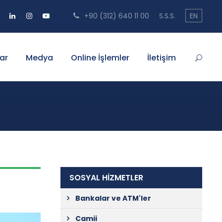
+90 (312) 640 11 00
S.S.S.
EN
ar
Medya
Online İşlemler
İletişim
SOSYAL HİZMETLER
Bankalar ve ATM'ler
Camii