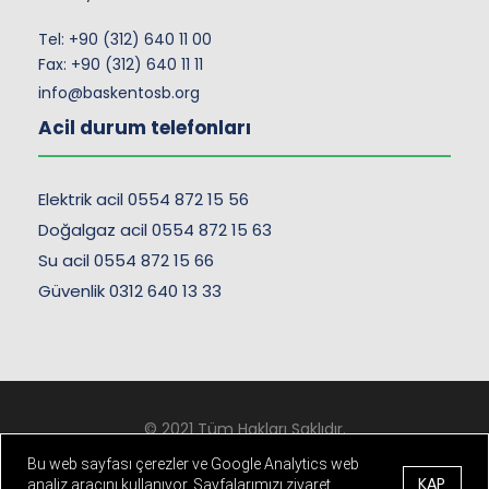
Tel:
+90 (312) 640 11 00
Fax: +90 (312) 640 11 11
info@baskentosb.org
Acil durum telefonları
Elektrik acil 0554 872 15 56
Doğalgaz acil 0554 872 15 63
Su acil 0554 872 15 66
Güvenlik 0312 640 13 33
© 2021 Tüm Hakları Saklıdır.
Kişisel Verilerin Korunması
-
Çerez ve Gizlilik Politikası
Bu web sayfası çerezler ve Google Analytics web
KAP
analiz aracını kullanıyor. Sayfalarımızı ziyaret