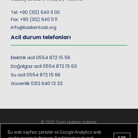
Tel:
+90 (312) 640 11 00
Fax: +90 (312) 640 11 11
info@baskentosb.org
Acil durum telefonları
Elektrik acil 0554 872 15 56
Doğalgaz acil 0554 872 15 63
Su acil 0554 872 15 66
Güvenlik 0312 640 13 33
© 2021 Tüm Hakları Saklıdır.
Kişisel Verilerin Korunması
-
Çerez ve Gizlilik Politikası
Bu web sayfası çerezler ve Google Analytics web
KAP