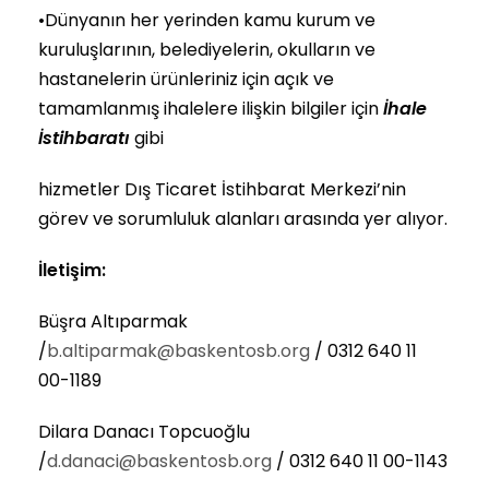
•Dünyanın her yerinden kamu kurum ve
kuruluşlarının, belediyelerin, okulların ve
hastanelerin ürünleriniz için açık ve
tamamlanmış ihalelere ilişkin bilgiler için
İhale
İstihbaratı
gibi
hizmetler Dış Ticaret İstihbarat Merkezi’nin
görev ve sorumluluk alanları arasında yer alıyor.
İletişim:
Büşra Altıparmak
/
b.altiparmak@baskentosb.org
/ 0312 640 11
00-1189
Dilara Danacı Topcuoğlu
/
d.danaci@baskentosb.org
/ 0312 640 11 00-1143