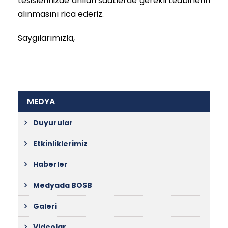
tesislerinizde anılan saatlerde gerekli tedbirlerin
alınmasını rica ederiz.
Saygılarımızla,
MEDYA
Duyurular
Etkinliklerimiz
Haberler
Medyada BOSB
Galeri
Videolar