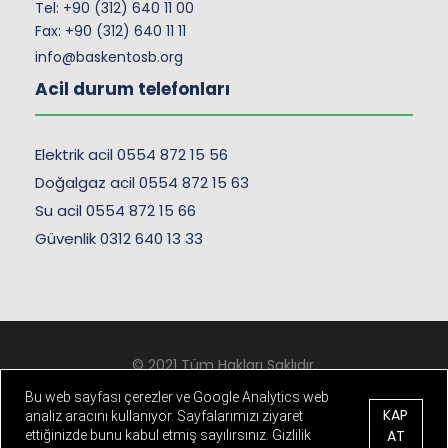
Tel:
+90 (312) 640 11 00
Fax: +90 (312) 640 11 11
info@baskentosb.org
Acil durum telefonları
Elektrik acil 0554 872 15 56
Doğalgaz acil 0554 872 15 63
Su acil 0554 872 15 66
Güvenlik 0312 640 13 33
© 2021 Tüm Hakları Saklıdır.
Kişisel Verilerin Korunması
-
Çerez ve Gizlilik Politikası
Bu web sayfası çerezler ve Google Analytics web
KAP
analiz aracını kullanıyor. Sayfalarımızı ziyaret
"
AT
ettiğinizde bunu kabul etmiş sayılırsınız. Gizlilik