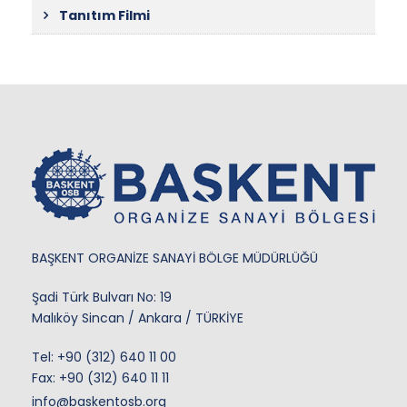
Tanıtım Filmi
BAŞKENT ORGANİZE SANAYİ BÖLGE MÜDÜRLÜĞÜ
Şadi Türk Bulvarı No: 19
Malıköy Sincan / Ankara / TÜRKİYE
Tel:
+90 (312) 640 11 00
Fax: +90 (312) 640 11 11
info@baskentosb.org