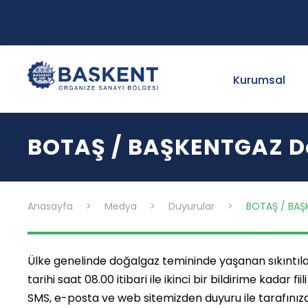
Kurumsal
BOTAŞ / BAŞKENTGAZ Do
Anasayfa
>
Medya
>
Duyurular
>
BOTAŞ / BAŞK
Ülke genelinde doğalgaz temininde yaşanan sıkıntıla
tarihi saat 08.00 itibari ile ikinci bir bildirime kadar fi
SMS, e-posta ve web sitemizden duyuru ile tarafınıza i