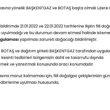
lmasına yönelik BAŞKENTGAZ ve BOTAŞ başta olmak üzere il
irimde 21.01.2022 ve 22.01.2022 tarihlerine ilişkin fiili do
mine uyulmadığı ve bu durumun devam etmesi halinde istem
ygulaması
yapılması zarureti doğacağı bildirilmiştir.
n BOTAŞ ve dağıtım şirketi BAŞKENTGAZ tarafından uygul
kesinti tedbirleri bölgemizin dahli ve tasarrufu dışında
ldirmek ve yansıtmak konusunda aracı konumdadır.
ına maruz kalmaması için, fiili doğalgaz çekişlerinizin gün
 tedbirlerine uyulması hususunda,