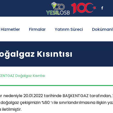
Hizmetler
Firmalar
Yatırım Süreci
Dokümanl
ğalgaz Kısıntısı
ENTGAZ Doğalgaz Kısıntısı
r nedeniyle 20.01.2022 tarihinde BAŞKENTGAZ tarafından, 2
ili doğalgaz çekişimizin %60 ‘ı ile sınırlandırılmasına ilişkin y
letilmiştir.