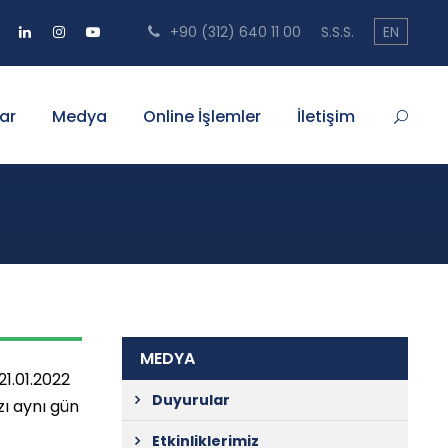
+90 (312) 640 11 00
S.S.S.
EN
ar
Medya
Online İşlemler
İletişim
MEDYA
1.01.2022
Duyurular
azı aynı gün
Etkinliklerimiz