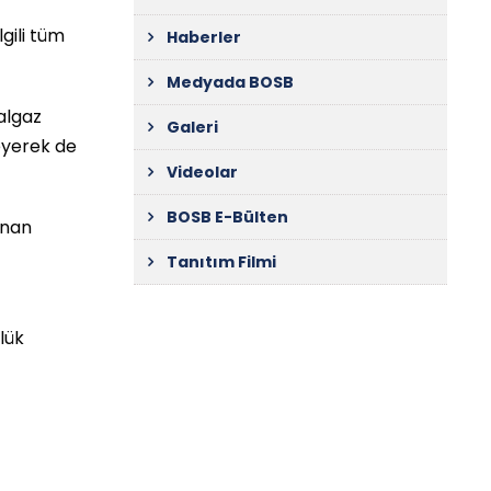
gili tüm
Haberler
Medyada BOSB
ğalgaz
Galeri
eyerek de
Videolar
BOSB E-Bülten
anan
Tanıtım Filmi
lük