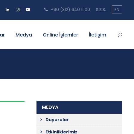
+90 (312) 640 11 00
S.S.S.
EN
ar
Medya
Online İşlemler
İletişim
MEDYA
Duyurular
Etkinliklerimiz