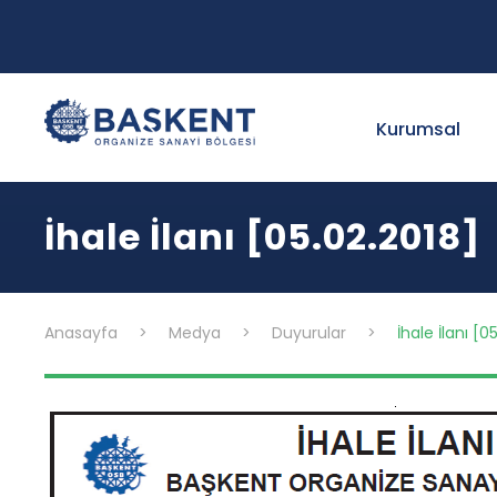
Kurumsal
İhale İlanı [05.02.2018]
Anasayfa
>
Medya
>
Duyurular
>
İhale İlanı [0