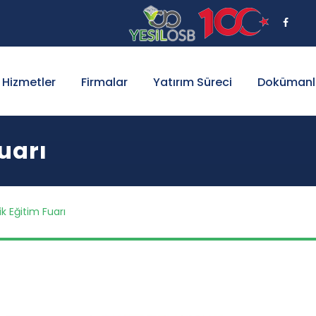
Hizmetler
Firmalar
Yatırım Süreci
Dokümanl
uarı
k Eğitim Fuarı