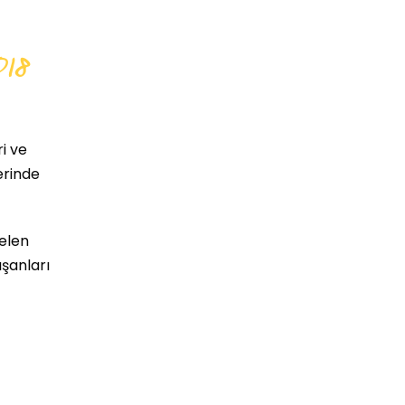
18
i ve
erinde
gelen
ışanları