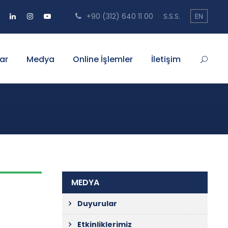
+90 (312) 640 11 00
S.S.S.
EN
ar
Medya
Online İşlemler
İletişim
MEDYA
Duyurular
Etkinliklerimiz