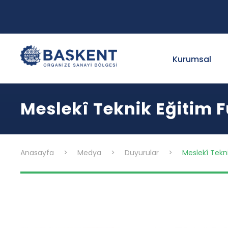
Kurumsal
Meslekî Teknik Eğitim F
Anasayfa
>
Medya
>
Duyurular
>
Meslekî Tekni