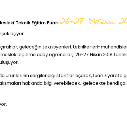
26-27 Nisan 20
eslekî Teknik Eğitim Fuarı
çekleşiyor.
çıraklar, geleceğin teknisyenleri, teknikerleri-mühendisler
, meslekî eğitime aday öğrenciler; 26-27 Nisan 2018 tarihl
uluşuyor.
a ürünlerinin sergilendiği stantlar açarak, fuarı ziyarete 
 çalışmaları hakkında bilgi verebilecek, gelecekte kendi çal
.
yor.