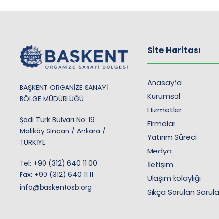
Site Haritası
Anasayfa
BAŞKENT ORGANİZE SANAYİ
Kurumsal
BÖLGE MÜDÜRLÜĞÜ
Hizmetler
Şadi Türk Bulvarı No: 19
Firmalar
Malıköy Sincan / Ankara /
Yatırım Süreci
TÜRKİYE
Medya
Tel:
+90 (312) 640 11 00
İletişim
Fax: +90 (312) 640 11 11
Ulaşım kolaylığı
info@baskentosb.org
Sıkça Sorulan Sorula