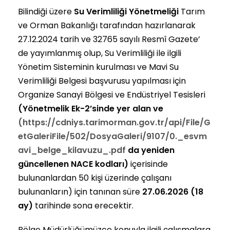
Bilindiği üzere
Su Verimliliği
Yönetmeliği
Tarım
ve Orman Bakanlığı tarafından hazırlanarak
27.12.2024 tarih ve 32765 sayılı Resmî Gazete’
de yayımlanmış olup, Su Verimliliği ile ilgili
Yönetim Sisteminin kurulması ve Mavi Su
Verimliliği Belgesi başvurusu yapılması için
Organize Sanayi Bölgesi ve Endüstriyel Tesisleri
(Yönetmelik Ek-2’sinde yer alan ve
(https://cdniys.tarimorman.gov.tr/api/File/G
etGaleriFile/502/DosyaGaleri/9107/0._esvm
avi_belge_kilavuzu_.pdf
da yeniden
güncellenen NACE kodları)
içerisinde
bulunanlardan 50 kişi üzerinde çalışanı
bulunanların) için tanınan süre
27.06.2026 (18
ay)
tarihinde sona erecektir.
Bölge Müdürlüğümüzce konuyla ilgili çalışmalara