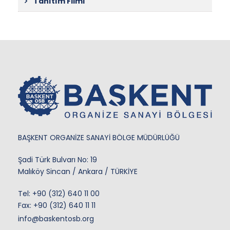
Tanıtım Filmi
BAŞKENT ORGANİZE SANAYİ BÖLGE MÜDÜRLÜĞÜ
Şadi Türk Bulvarı No: 19
Malıköy Sincan / Ankara / TÜRKİYE
Tel:
+90 (312) 640 11 00
Fax: +90 (312) 640 11 11
info@baskentosb.org