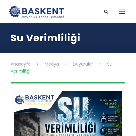
Su Verimliliği
Anasayfa
>
Medya
>
Duyurular
>
Su
Verimliliği