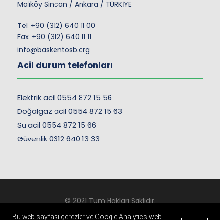
Malıköy Sincan / Ankara / TÜRKİYE
Tel:
+90 (312) 640 11 00
Fax: +90 (312) 640 11 11
info@baskentosb.org
Acil durum telefonları
Elektrik acil 0554 872 15 56
Doğalgaz acil 0554 872 15 63
Su acil 0554 872 15 66
Güvenlik 0312 640 13 33
© 2021 Tüm Hakları Saklıdır.
Kişisel Verilerin Korunması
-
Çerez ve Gizlilik Politikası
Bu web sayfası çerezler ve Google Analytics web