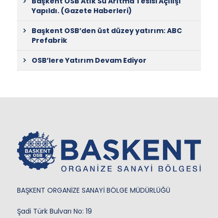
Başkent OSB Atık Su Arıtma Tesisi Açılışı
Yapıldı. (Gazete Haberleri)
Başkent OSB’den üst düzey yatırım: ABC
Prefabrik
OSB’lere Yatırım Devam Ediyor
BAŞKENT ORGANİZE SANAYİ BÖLGE MÜDÜRLÜĞÜ
Şadi Türk Bulvarı No: 19