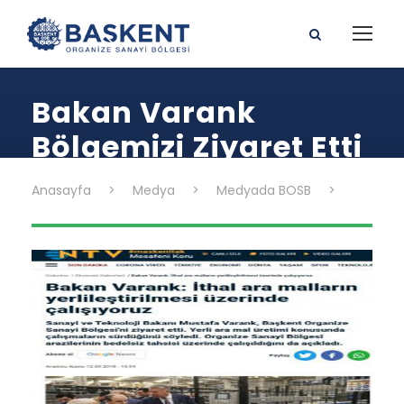
Bakan Varank
Bölgemizi Ziyaret Etti
Anasayfa
>
Medya
>
Medyada BOSB
>