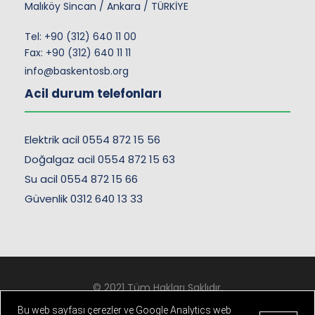
Malıköy Sincan / Ankara / TÜRKİYE
Tel:
+90 (312) 640 11 00
Fax: +90 (312) 640 11 11
info@baskentosb.org
Acil durum telefonları
Elektrik acil 0554 872 15 56
Doğalgaz acil 0554 872 15 63
Su acil 0554 872 15 66
Güvenlik 0312 640 13 33
© 2021 Tüm Hakları Saklıdır.
Kişisel Verilerin Korunması
-
Çerez ve Gizlilik Politikası
Bu web sayfası çerezler ve Google Analytics web