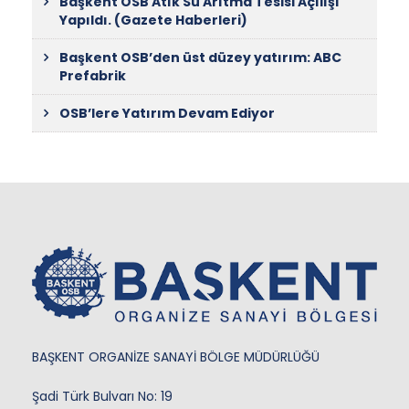
Başkent OSB Atık Su Arıtma Tesisi Açılışı
Yapıldı. (Gazete Haberleri)
Başkent OSB’den üst düzey yatırım: ABC
Prefabrik
OSB’lere Yatırım Devam Ediyor
BAŞKENT ORGANİZE SANAYİ BÖLGE MÜDÜRLÜĞÜ
Şadi Türk Bulvarı No: 19