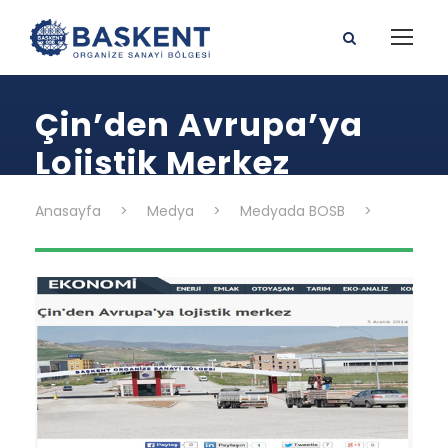
Çin’den Avrupa’ya
Lojistik Merkez
Anasayfa
>
Medya
>
Medyada BOSB
>