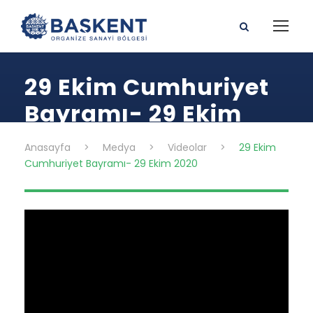
29 Ekim Cumhuriyet
Bayramı- 29 Ekim
2020
Anasayfa
>
Medya
>
Videolar
>
29 Ekim
Cumhuriyet Bayramı- 29 Ekim 2020