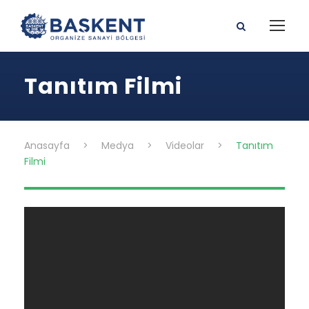
Tanıtım Filmi
Anasayfa
>
Medya
>
Videolar
>
Tanıtım
Filmi