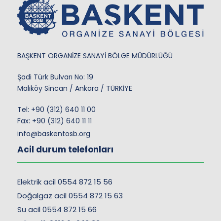
BAŞKENT ORGANİZE SANAYİ BÖLGE MÜDÜRLÜĞÜ
Şadi Türk Bulvarı No: 19
Malıköy Sincan / Ankara / TÜRKİYE
Tel:
+90 (312) 640 11 00
Fax: +90 (312) 640 11 11
info@baskentosb.org
Acil durum telefonları
Elektrik acil 0554 872 15 56
Doğalgaz acil 0554 872 15 63
Su acil 0554 872 15 66