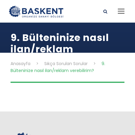
9. Bülteninize nasıl
ilan/reklam
verebilirim?
Anasayfa
>
Sıkça Sorulan Sorular
>
9.
Bülteninize nasıl ilan/reklam verebilirim?