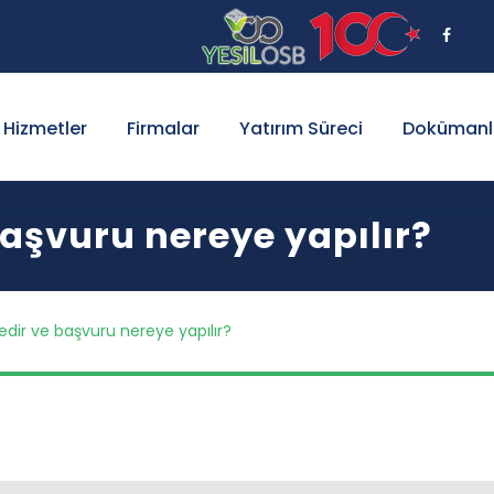
Hizmetler
Firmalar
Yatırım Süreci
Dokümanl
 başvuru nereye yapılır?
nedir ve başvuru nereye yapılır?