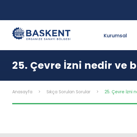
Kurumsal
25. Çevre İzni nedir ve
Anasayfa
>
Sıkça Sorulan Sorular
>
25. Çevre İzni 