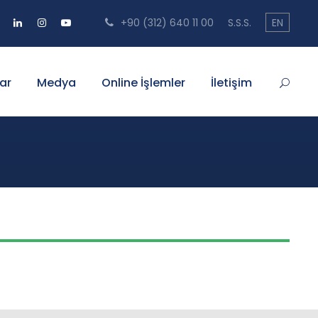
+90 (312) 640 11 00
S.S.S.
EN
ar
Medya
Online İşlemler
İletişim