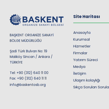
Site Haritası
Anasayfa
BAŞKENT ORGANİZE SANAYİ
Kurumsal
BÖLGE MÜDÜRLÜĞÜ
Hizmetler
Şadi Türk Bulvarı No: 19
Firmalar
Malıköy Sincan / Ankara /
Yatırım Süreci
TÜRKİYE
Medya
Tel:
+90 (312) 640 11 00
İletişim
Fax: +90 (312) 640 11 11
Ulaşım kolaylığı
info@baskentosb.org
Sıkça Sorulan Sorula