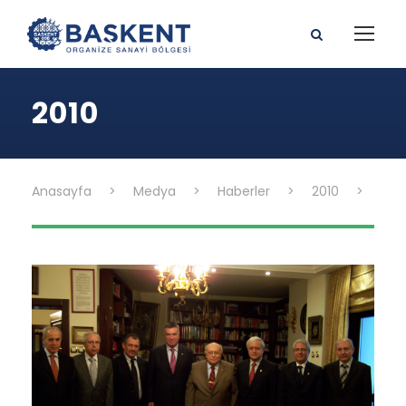
2010
Anasayfa
>
Medya
>
Haberler
>
2010
>