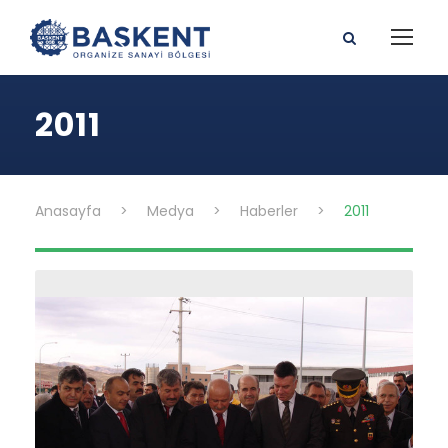
2011
Anasayfa
>
Medya
>
Haberler
>
2011