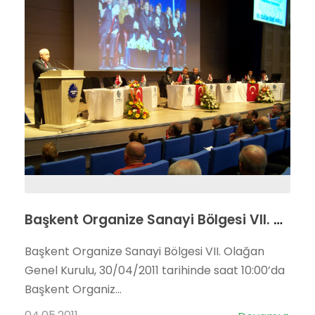
Başkent Organize Sanayi Bölgesi VII. Olağan Genel Kurulu Sayın Devlet Bakanı ve Başbakan Yardımcısı Cemil ÇİÇEK’in katılımlarıyla gerçekleştirildi
Başkent Organize Sanayi Bölgesi VII. Olağan
Genel Kurulu, 30/04/2011 tarihinde saat 10:00’da
Başkent Organiz...