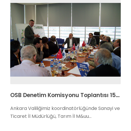
OSB Denetim Komisyonu Toplantısı 15 Haziran Çarşamba Günü Başkent OSB Bölge Müdürlüğü Binası’nda Gerçekleşti
Ankara Valiliğimiz koordinatörlüğünde Sanayi ve
Ticaret İl Müdürlüğü, Tarım İl M&uu...