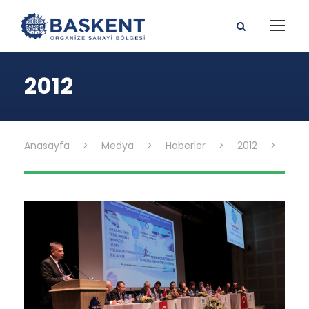
2012
Anasayfa
>
Medya
>
Haberler
>
2012
>