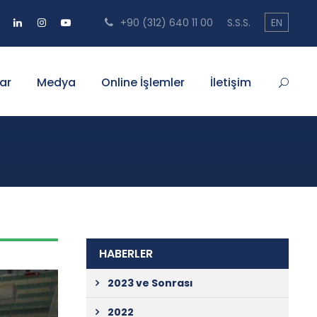
+90 (312) 640 11 00
S.S.S.
EN
ar
Medya
Online İşlemler
İletişim
HABERLER
2023 ve Sonrası
2022