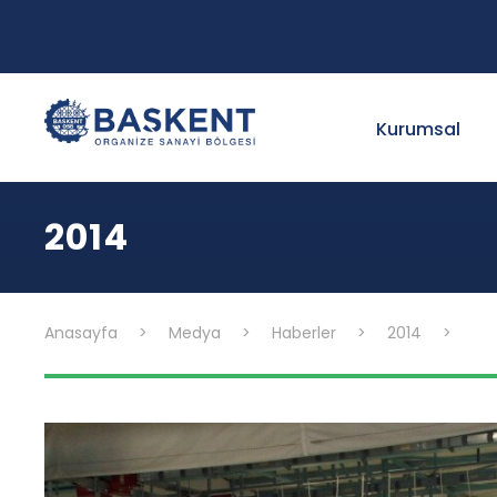
Kurumsal
2014
Anasayfa
>
Medya
>
Haberler
>
2014
>