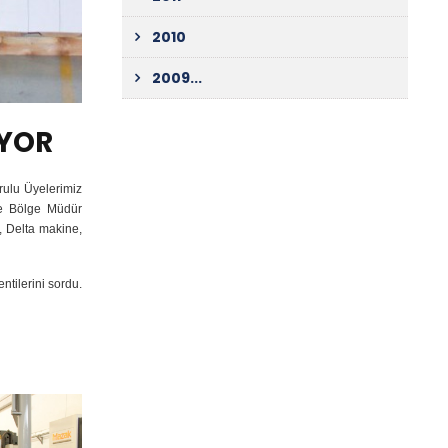
2010
2009...
İYOR
ulu Üyelerimiz
ve Bölge Müdür
, Delta makine,
ntilerini sordu.