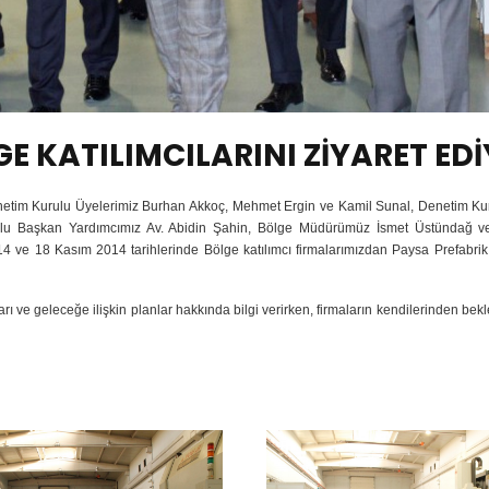
E KATILIMCILARINI ZİYARET ED
etim Kurulu Üyelerimiz Burhan Akkoç, Mehmet Ergin ve Kamil Sunal, Denetim Kur
ulu Başkan Yardımcımız Av. Abidin Şahin, Bölge Müdürümüz İsmet Üstündağ 
ve 18 Kasım 2014 tarihlerinde Bölge katılımcı firmalarımızdan Paysa Prefabrik
 ve geleceğe ilişkin planlar hakkında bilgi verirken, firmaların kendilerinden bekle