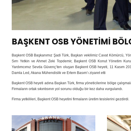
BAŞKENT OSB YÖNETİMİ BÖLG
Başkent OSB Başkanımız Şadi Türk, Başkan vekilimiz Cavat Kömürcü, Yön
Sırrı Yetkin ve Ahmet Zeki Topdemir, Başkent OSB Konut Yönetim Kur
Yardımcımız Sevda Güvenç’ten oluşan Başkent OSB heyeti, 11 Kasım 2014 
Damla Led, Akana Mühendislik ve Ertem Basım’ı ziyaret etti
Başkent OSB heyeti adına Başkan Türk, firma yöneticilerine bölge çalışmaları
Firmaların ortak sıkıntısının yol sorunu olduğu bir kez daha vurgulandı.
Firma yetkilileri, Başkent OSB heyetini firmaların üretim tesislerini gezdirdi.