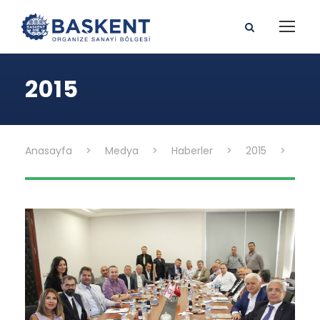
2015
Anasayfa
>
Medya
>
Haberler
>
2015
>