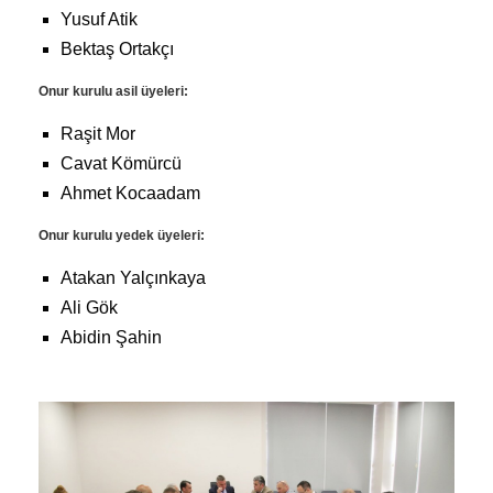
Yusuf Atik
Bektaş Ortakçı
Onur kurulu asil üyeleri:
Raşit Mor
Cavat Kömürcü
Ahmet Kocaadam
Onur kurulu yedek üyeleri:
Atakan Yalçınkaya
Ali Gök
Abidin Şahin