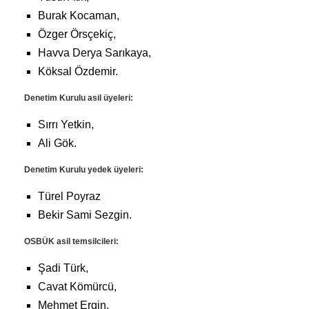
Burak Kocaman,
Özger Örsçekiç,
Havva Derya Sarıkaya,
Köksal Özdemir.
Denetim Kurulu asil üyeleri:
Sırrı Yetkin,
Ali Gök.
Denetim Kurulu yedek üyeleri:
Türel Poyraz
Bekir Sami Sezgin.
OSBÜK asil temsilcileri:
Şadi Türk,
Cavat Kömürcü,
Mehmet Ergin,