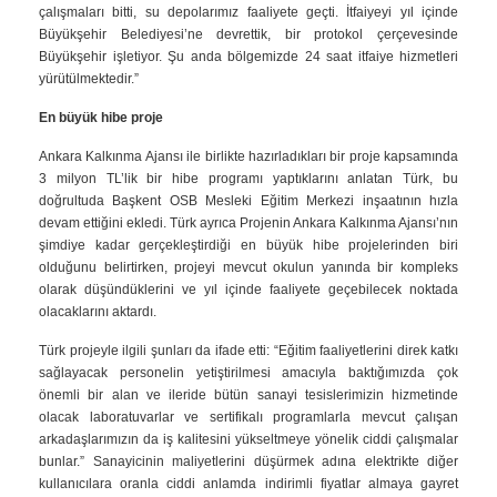
çalışmaları bitti, su depolarımız faaliyete geçti. İtfaiyeyi yıl içinde
Büyükşehir Belediyesi’ne devrettik, bir protokol çerçevesinde
Büyükşehir işletiyor. Şu anda bölgemizde 24 saat itfaiye hizmetleri
yürütülmektedir.”
En büyük hibe proje
Ankara Kalkınma Ajansı ile birlikte hazırladıkları bir proje kapsamında
3 milyon TL’lik bir hibe programı yaptıklarını anlatan Türk, bu
doğrultuda Başkent OSB Mesleki Eğitim Merkezi inşaatının hızla
devam ettiğini ekledi. Türk ayrıca Projenin Ankara Kalkınma Ajansı’nın
şimdiye kadar gerçekleştirdiği en büyük hibe projelerinden biri
olduğunu belirtirken, projeyi mevcut okulun yanında bir kompleks
olarak düşündüklerini ve yıl içinde faaliyete geçebilecek noktada
olacaklarını aktardı.
Türk projeyle ilgili şunları da ifade etti: “Eğitim faaliyetlerini direk katkı
sağlayacak personelin yetiştirilmesi amacıyla baktığımızda çok
önemli bir alan ve ileride bütün sanayi tesislerimizin hizmetinde
olacak laboratuvarlar ve sertifikalı programlarla mevcut çalışan
arkadaşlarımızın da iş kalitesini yükseltmeye yönelik ciddi çalışmalar
bunlar.” Sanayicinin maliyetlerini düşürmek adına elektrikte diğer
kullanıcılara oranla ciddi anlamda indirimli fiyatlar almaya gayret