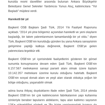
kurulda resmi davetliler arasında bulunan Ankara Büyükşehir
Belediyesi Genel Sekreter Yardımcısı Yunus Aluç, katılımcılara “Yol
Başladı” müjdesi verdi.
Hareketli bir yıl
Başkent OSB Başkanı Şadi Türk, 2014 Yılı Faaliyet Raporunu
açıkladı. “2014 yılı yine bölgemiz açısından hareketli ve yeni olayların
başladığı, bir takım yatırımlarımızın tamamlandığı bir yıl oldu.” diyen
Türk, Başkent OSB’nin kurulduğu günden bu yana Ankara sanayisinin
gelişimine yaptığı katkıya değinerek, Başkent OSB’ye gelen
yatırımcılara teşekkür etti.
Başkent OSB’nin yıl içerisindeki faaliyetlerini gösteren bir görsel
sunumla konuşmasına devam eden Şadi Türk, Başkent OSB’nin
6.157.567 metrekaresi sanayi parseli alanı olmak üzere toplam
10.142.357 metrekare üzerine kurulu olduğunu hatırlattı. Başkent
OSB’nin sosyal donatı alanı ve yeşil alan olarak oldukça yoğun bir
bölge olduğunu, yaşanabilir olmak
adına buna ihtiyaç duyduklarını ifade eden Şadi Türk, 2014 yılında
Başkent OSB’nin bir çok katılımcısının fabrikalarının yapı kullanma
izinleriyle beraber tapularını aldıklarını, tapu alan katılımcı sayısının
128’e yükseldiğini söyledi ve “Bu bizim yapılaşmadaki hızımızı da