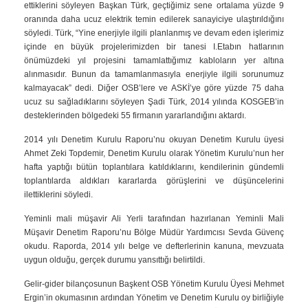
ettiklerini söyleyen Başkan Türk, geçtiğimiz sene ortalama yüzde 9
oranında daha ucuz elektrik temin edilerek sanayiciye ulaştırıldığını
söyledi. Türk, “Yine enerjiyle ilgili planlanmış ve devam eden işlerimiz
içinde en büyük projelerimizden bir tanesi I.Etabın hatlarının
önümüzdeki yıl projesini tamamlattığımız kabloların yer altına
alınmasıdır. Bunun da tamamlanmasıyla enerjiyle ilgili sorunumuz
kalmayacak” dedi. Diğer OSB’lere ve ASKİ’ye göre yüzde 75 daha
ucuz su sağladıklarını söyleyen Şadi Türk, 2014 yılında KOSGEB’in
desteklerinden bölgedeki 55 firmanın yararlandığını aktardı.
2014 yılı Denetim Kurulu Raporu’nu okuyan Denetim Kurulu üyesi
Ahmet Zeki Topdemir, Denetim Kurulu olarak Yönetim Kurulu’nun her
hafta yaptığı bütün toplantılara katıldıklarını, kendilerinin gündemli
toplantılarda aldıkları kararlarda görüşlerini ve düşüncelerini
ilettiklerini söyledi.
Yeminli mali müşavir Ali Yerli tarafından hazırlanan Yeminli Mali
Müşavir Denetim Raporu’nu Bölge Müdür Yardımcısı Sevda Güvenç
okudu. Raporda, 2014 yılı belge ve defterlerinin kanuna, mevzuata
uygun olduğu, gerçek durumu yansıttığı belirtildi.
Gelir-gider bilançosunun Başkent OSB Yönetim Kurulu Üyesi Mehmet
Ergin’in okumasının ardından Yönetim ve Denetim Kurulu oy birliğiyle