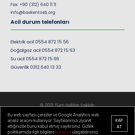
Fax: +90 (312) 640 11 11
info@baskentosb.org
Acil durum telefonları
Elektrik acil 0554 872 15 56
Doğalgaz acil 0554 872 15 63
Su acil 0554 872 15 66
Güvenlik 0312 640 13 33
© 2021 Tüm Hakları Saklıdır.
Kişisel Verilerin Korunması
-
Çerez ve Gizlilik Politikası
Bu web sayfası çerezler ve Google Analytics web
KAP
analiz aracını kullanıyor. Sayfalarımızı ziyaret
"
AT
ettiğinizde bunu kabul etmiş sayılırsınız. Gizlilik
politikamızla ilgili bilgilere
buradan
ulaşabilirsiniz.