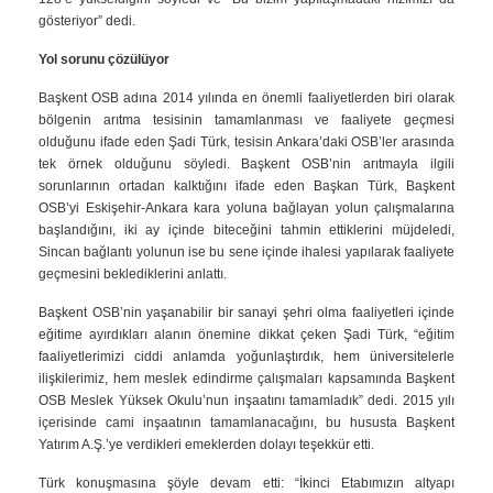
gösteriyor” dedi.
Yol sorunu çözülüyor
Başkent OSB adına 2014 yılında en önemli faaliyetlerden biri olarak
bölgenin arıtma tesisinin tamamlanması ve faaliyete geçmesi
olduğunu ifade eden Şadi Türk, tesisin Ankara’daki OSB’ler arasında
tek örnek olduğunu söyledi. Başkent OSB’nin arıtmayla ilgili
sorunlarının ortadan kalktığını ifade eden Başkan Türk, Başkent
OSB’yi Eskişehir-Ankara kara yoluna bağlayan yolun çalışmalarına
başlandığını, iki ay içinde biteceğini tahmin ettiklerini müjdeledi,
Sincan bağlantı yolunun ise bu sene içinde ihalesi yapılarak faaliyete
geçmesini beklediklerini anlattı.
Başkent OSB’nin yaşanabilir bir sanayi şehri olma faaliyetleri içinde
eğitime ayırdıkları alanın önemine dikkat çeken Şadi Türk, “eğitim
faaliyetlerimizi ciddi anlamda yoğunlaştırdık, hem üniversitelerle
ilişkilerimiz, hem meslek edindirme çalışmaları kapsamında Başkent
OSB Meslek Yüksek Okulu’nun inşaatını tamamladık” dedi. 2015 yılı
içerisinde cami inşaatının tamamlanacağını, bu hususta Başkent
Yatırım A.Ş.’ye verdikleri emeklerden dolayı teşekkür etti.
Türk konuşmasına şöyle devam etti: “İkinci Etabımızın altyapı