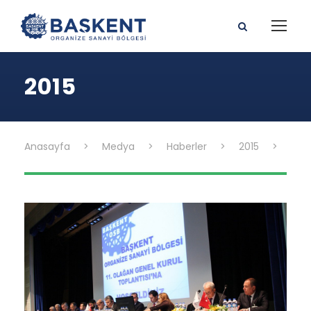
2015
Anasayfa
>
Medya
>
Haberler
>
2015
>