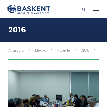
2016
Anasayfa
>
Medya
>
Haberler
>
2016
>