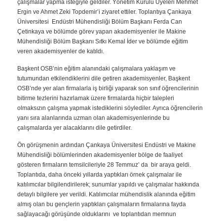
çalışmalar yapma isteğiyle geldiler. Yönetim Kurulu Üyeleri Mehmet
Ergin ve Ahmet Zeki Topdemir’i ziyaret ettiler. Toplantıya Çankaya
Üniversitesi Endüstri Mühendisliği Bölüm Başkanı Ferda Can
Çetinkaya ve bölümde görev yapan akademisyenler ile Makine
Mühendisliği Bölüm Başkanı Sıtkı Kemal İder ve bölümde eğitim
veren akademisyenler de katıldı.
Başkent OSB’nin eğitim alanındaki çalışmalara yaklaşım ve
tutumundan etkilendiklerini dile getiren akademisyenler, Başkent
OSB’nde yer alan firmalarla iş birliği yaparak son sınıf öğrencilerinin
bitirme tezlerini hazırlamak üzere firmalarda hiçbir talepleri
olmaksızın çalışma yapmak istediklerini söylediler. Ayrıca öğrencilerin
yanı sıra alanlarında uzman olan akademisyenlerinde bu
çalışmalarda yer alacaklarını dile getirdiler.
Ön görüşmenin ardından Çankaya Üniversitesi Endüstri ve Makine
Mühendisliği bölümlerinden akademisyenler bölge de faaliyet
gösteren firmaların temsilcileriyle 28 Temmuz’ da bir araya geldi.
Toplantıda, daha önceki yıllarda yaptıkları örnek çalışmalar ile
katılımcılar bilgilendirilerek; sunumlar yapıldı ve çalışmalar hakkında
detaylı bilgilere yer verildi. Katılımcılar mühendislik alanında eğitim
almış olan bu gençlerin yaptıkları çalışmaların firmalarına fayda
sağlayacağı görüşünde olduklarını ve toplantıdan memnun