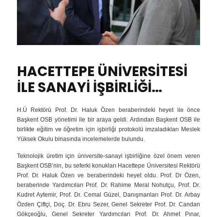
HACETTEPE ÜNİVERSİTESİ
İLE SANAYİ İŞBİRLİĞİ…
H.Ü Rektörü Prof. Dr. Haluk Özen beraberindeki heyet ile önce
Başkent OSB yönetimi ile bir araya geldi. Ardından Başkent OSB ile
birlikte eğitim ve öğretim için işbirliği protokolü imzaladıkları Meslek
Yüksek Okulu binasında incelemelerde bulundu.
Teknolojik üretim için üniversite-sanayi işbirliğine özel önem veren
Başkent OSB’nin, bu seferki konukları Hacettepe Üniversitesi Rektörü
Prof. Dr. Haluk Özen ve beraberindeki heyet oldu. Prof. Dr Özen,
beraberinde Yardımcıları Prof. Dr. Rahime Meral Nohutçu, Prof. Dr.
Kudret Aytemir, Prof. Dr. Cemal Güzel, Danışmanları Prof. Dr. Arbay
Özden Çiftçi, Doç. Dr. Ebru Sezer, Genel Sekreter Prof. Dr. Candan
Gökçeoğlu,
Genel Sekreter Yardımcıları
Prof. Dr. Ahmet Pınar,