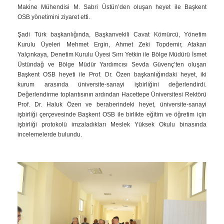
Makine
Mühendisi M. Sabri Üstün’den
oluşan heyet ile Başkent
OSB
yönetimini ziyaret etti.
Şadi Türk başkanlığında, Başkanvekili Cavat Kömürcü, Yönetim
Kurulu Üyeleri Mehmet Ergin, Ahmet Zeki Topdemir, Atakan
Yalçınkaya, Denetim Kurulu Üyesi Sırrı Yetkin ile Bölge Müdürü İsmet
Üstündağ ve Bölge Müdür Yardımcısı Sevda Güvenç’ten oluşan
Başkent OSB heyeti ile Prof. Dr. Özen başkanlığındaki heyet, iki
kurum arasında üniversite-sanayi işbirliğini değerlendirdi.
Değerlendirme toplantısının ardından Hacettepe Üniversitesi Rektörü
Prof. Dr. Haluk Özen ve beraberindeki heyet, üniversite-sanayi
işbirliği çerçevesinde Başkent OSB ile birlikte eğitim ve öğretim için
işbirliği protokolü imzaladıkları Meslek Yüksek Okulu binasında
incelemelerde bulundu.