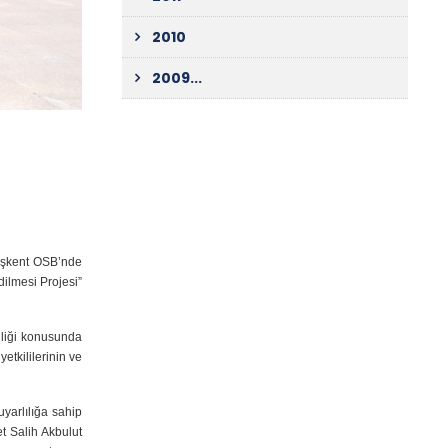
2010
2009...
Başkent OSB’nde
dilmesi Projesi”
liği konusunda
etkililerinin ve
uyarlılığa sahip
et Salih Akbulut