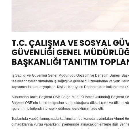
T.C. ÇALIŞMA VE SOSYAL GÜV
GÜVENLİĞİ GENEL MÜDÜRLÜĞ
BAŞKANLIĞI TANITIM TOPLA
İş Sağlığı ve Güvenliği Genel Müdürlüğü Gözetim ve Denetim Dairesi Baş
faaliyet gösteren firmaların iş sağlığı ve güvenliği uzmanlarına ve yetkilil
kapsamında sunum yaptılar, Kişisel Koruyucu Donanımların kullanımına (KKD)
Sunumdan önce Başkent OSB Bölge Müdürü İsmet Üstündağ Başkent OSB’n
Başkent OSB’nin kalite belgesine sahip olduğuna dikkati çekti ve ülkemizde 
işçilerinin bilgilendirilip teşvik edilmesi gerektiğini ifade etti.
Toplantıda yaptığı konuşmada katılımcıları bu konuda aydınlatan Ahmet Erso
olmadıklarına vurgu yaparken, işyerlerinde alınacak önlemlerle ilgili yeri