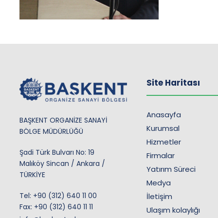
Site Haritası
Anasayfa
BAŞKENT ORGANİZE SANAYİ
Kurumsal
BÖLGE MÜDÜRLÜĞÜ
Hizmetler
Şadi Türk Bulvarı No: 19
Firmalar
Malıköy Sincan / Ankara /
Yatırım Süreci
TÜRKİYE
Medya
Tel:
+90 (312) 640 11 00
İletişim
Fax: +90 (312) 640 11 11
Ulaşım kolaylığı