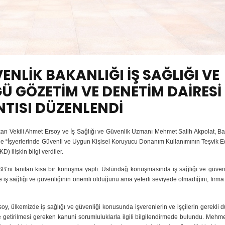
ENLİK BAKANLIĞI İŞ SAĞLIĞI VE
Ü GÖZETİM VE DENETİM DAİRESİ
NTISI DÜZENLENDİ
kan Vekili Ahmet Ersoy ve İş Sağlığı ve Güvenlik Uzmanı Mehmet Salih Akpolat, 
erine “İşyerlerinde Güvenli ve Uygun Kişisel Koruyucu Donanım Kullanımının Teşvik E
 ilişkin bilgi verdiler.
i tanıtan kısa bir konuşma yaptı. Üstündağ konuşmasında iş sağlığı ve güven
iş sağlığı ve güvenliğinin önemli olduğunu ama yeterli seviyede olmadığını, firma y
y, ülkemizde iş sağlığı ve güvenliği konusunda işverenlerin ve işçilerin gerekli d
ne getirilmesi gereken kanuni sorumluluklarla ilgili bilgilendirmede bulundu. Mehm