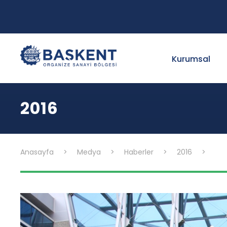
Kurumsal
2016
Anasayfa
>
Medya
>
Haberler
>
2016
>