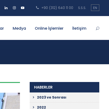
+90 (312) 640 11 00
S.S.S.
EN
ar
Medya
Online İşlemler
İletişim
HABERLER
2023 ve Sonrası
2022