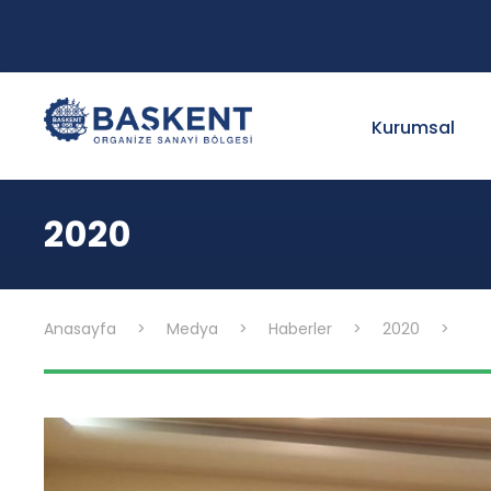
Kurumsal
2020
Anasayfa
>
Medya
>
Haberler
>
2020
>