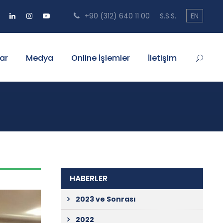
+90 (312) 640 11 00
S.S.S.
EN
ar
Medya
Online İşlemler
İletişim
HABERLER
2023 ve Sonrası
2022