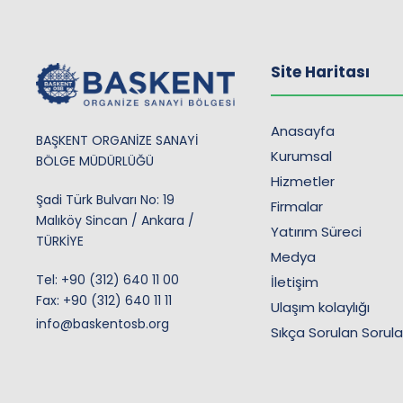
Site Haritası
Anasayfa
BAŞKENT ORGANİZE SANAYİ
Kurumsal
BÖLGE MÜDÜRLÜĞÜ
Hizmetler
Şadi Türk Bulvarı No: 19
Firmalar
Malıköy Sincan / Ankara /
Yatırım Süreci
TÜRKİYE
Medya
Tel:
+90 (312) 640 11 00
İletişim
Fax: +90 (312) 640 11 11
Ulaşım kolaylığı
info@baskentosb.org
Sıkça Sorulan Sorula