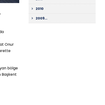
2010
.
2009...
da
e
rat Onur
arette
ayan bölge
an Başkent