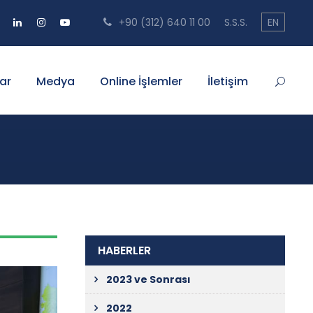
+90 (312) 640 11 00
S.S.S.
EN
ar
Medya
Online İşlemler
İletişim
HABERLER
2023 ve Sonrası
2022