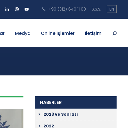
+90 (312) 640 11 00
S.S.S.
EN
ar
Medya
Online İşlemler
İletişim
HABERLER
2023 ve Sonrası
2022