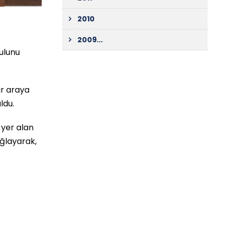
2010
2009...
rulunu
ir araya
ldu.
 yer alan
ğlayarak,