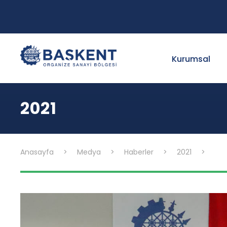
Kurumsal
2021
Anasayfa
>
Medya
>
Haberler
>
2021
>