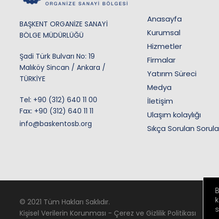
Anasayfa
BAŞKENT ORGANİZE SANAYİ
Kurumsal
BÖLGE MÜDÜRLÜĞÜ
Hizmetler
Şadi Türk Bulvarı No: 19
Firmalar
Malıköy Sincan / Ankara /
Yatırım Süreci
TÜRKİYE
Medya
Tel:
+90 (312) 640 11 00
İletişim
Fax: +90 (312) 640 11 11
Ulaşım kolaylığı
info@baskentosb.org
Sıkça Sorulan Sorula
B
k
© 2021 Tüm Hakları Saklıdır.
s
Kişisel Verilerin Korunması
-
Çerez ve Gizlilik Politikası