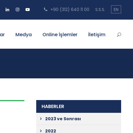
+90 (312) 640 11 00
S.S.S.
EN
ar
Medya
Online İşlemler
İletişim
HABERLER
2023 ve Sonrası
2022