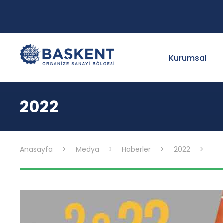
Kurumsal
2022
Anasayfa
>
Medya
>
Haberler
>
2022
>