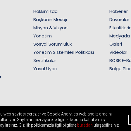
Hakkımızda
Haberler
Başkanın Mesajı
Duyurular
Misyon & Vizyon
Etkinlikler
Yönetim
Medyada
Sosyal Sorumluluk
Galeri
Yönetim Sistemleri Politikası
Videolar
Sertifikalar
BOSB E-Bü
Yasal Uyarı
Bölge Plan
r
u web sayfası çerezler ve Google Analytics web analiz aracını
ullanıyor. Sayfalarımızı ziyaret ettiğinizde bunu kabul etmiş
ayılırsınız. Gizlilik politikamızla ilgili bilgilere
buradan
ulaşabilirsiniz.