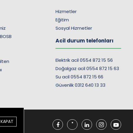
Hizmetler
Eğitim
imiz
Sosyal Hizmetler
 BOSB
Acil durum telefonları
Elektrik acil 0554 872 15 56
lten
Doğalgaz acil 0554 872 15 63
ı
Su acil 0554 872 15 66
Güvenlik 0312 640 13 33
KAPAT
"