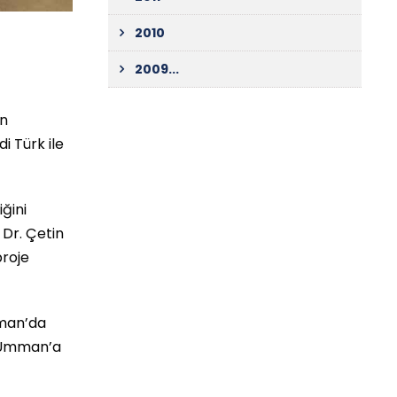
2010
2009...
an
i Türk ile
ğini
ı Dr. Çetin
proje
mman’da
ü Umman’a