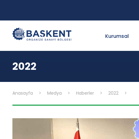
Kurumsal
2022
Anasayfa
>
Medya
>
Haberler
>
2022
>