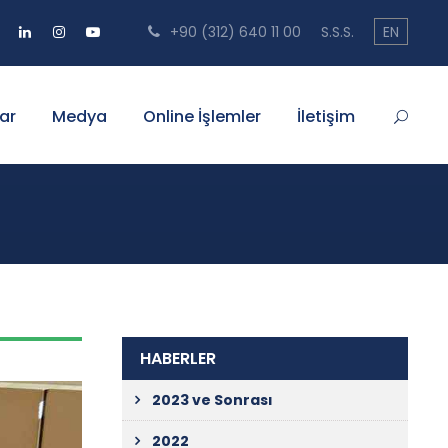
+90 (312) 640 11 00
S.S.S.
EN
ar
Medya
Online İşlemler
İletişim
HABERLER
2023 ve Sonrası
2022