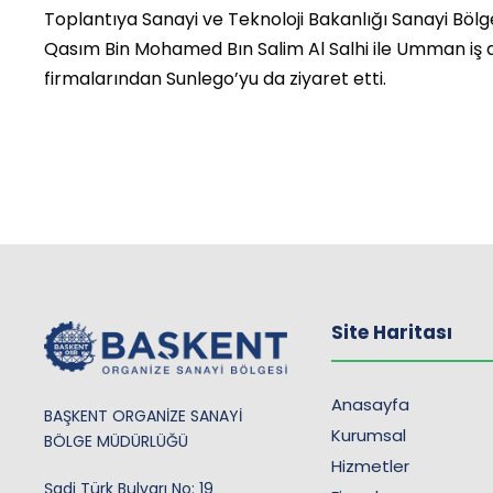
Toplantıya Sanayi ve Teknoloji Bakanlığı Sanayi Böl
Qasım Bin Mohamed Bın Salim Al Salhi ile Umman iş d
firmalarından Sunlego’yu da ziyaret etti.
Site Haritası
Anasayfa
BAŞKENT ORGANİZE SANAYİ
Kurumsal
BÖLGE MÜDÜRLÜĞÜ
Hizmetler
Şadi Türk Bulvarı No: 19