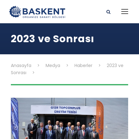
2023 ve Sonrası
Anasayfa
>
Medya
>
Haberler
>
2023 ve
Sonrası
>