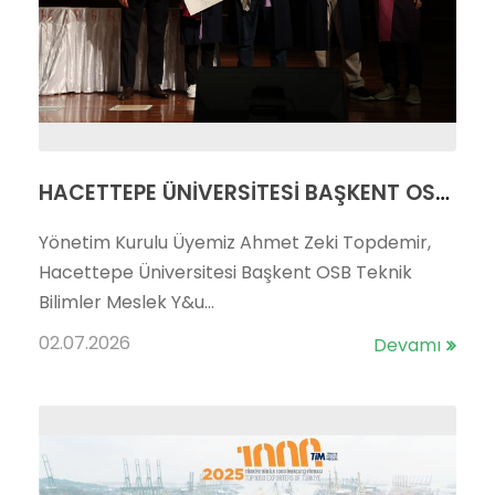
HACETTEPE ÜNİVERSİTESİ BAŞKENT OSB TEKNİK BİLİMLER MYO’DA MEZUNİYET COŞKUSU
Yönetim Kurulu Üyemiz Ahmet Zeki Topdemir,
Hacettepe Üniversitesi Başkent OSB Teknik
Bilimler Meslek Y&u...
02.07.2026
Devamı