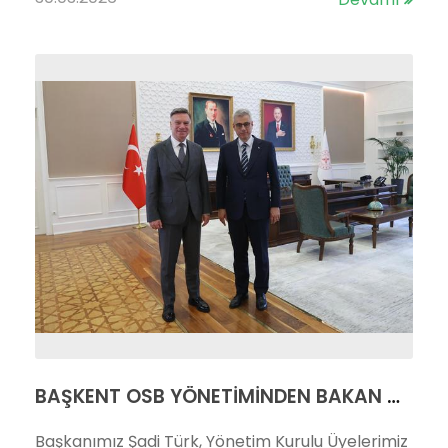
BAŞKENT OSB YÖNETİMİNDEN BAKAN MEMİŞOĞLU'NA ZİYARET
Başkanımız Şadi Türk, Yönetim Kurulu Üyelerimiz