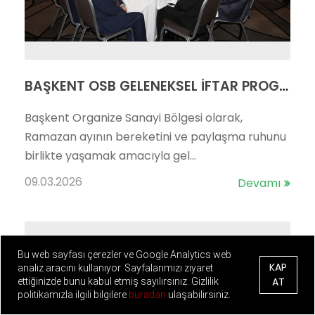
BAŞKENT OSB GELENEKSEL İFTAR PROGRAMI GERÇEKLEŞTİ
Başkent Organize Sanayi Bölgesi olarak,
Ramazan ayının bereketini ve paylaşma ruhunu
birlikte yaşamak amacıyla gel...
09.03.2026
Devamı
Bu web sayfası çerezler ve Google Analytics web
KAP
analiz aracını kullanıyor. Sayfalarımızı ziyaret
AT
ettiğinizde bunu kabul etmiş sayılırsınız. Gizlilik
politikamızla ilgili bilgilere
buradan
ulaşabilirsiniz.