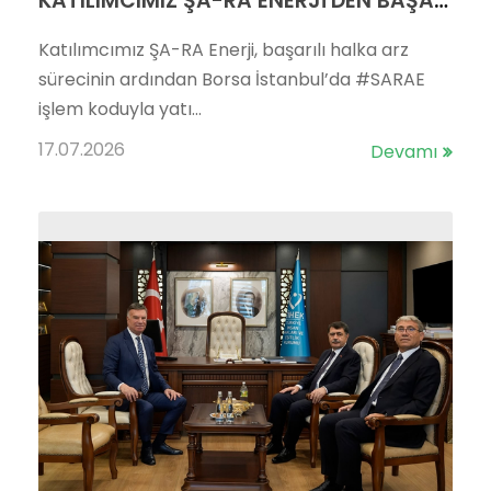
KATILIMCIMIZ ŞA-RA ENERJİ'DEN BAŞARILI HALKA ARZ
Katılımcımız ŞA-RA Enerji, başarılı halka arz
sürecinin ardından Borsa İstanbul’da #SARAE
işlem koduyla yatı...
17.07.2026
Devamı