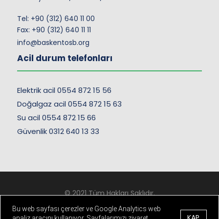
Tel:
+90 (312) 640 11 00
Fax: +90 (312) 640 11 11
info@baskentosb.org
Acil durum telefonları
Elektrik acil 0554 872 15 56
Doğalgaz acil 0554 872 15 63
Su acil 0554 872 15 66
Güvenlik 0312 640 13 33
© 2021 Tüm Hakları Saklıdır.
Kişisel Verilerin Korunması
-
Çerez ve Gizlilik Politikası
Bu web sayfası çerezler ve Google Analytics web
KAP
analiz aracını kullanıyor. Sayfalarımızı ziyaret