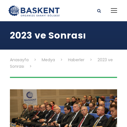
2023 ve Sonrası
Anasayfa
>
Medya
>
Haberler
>
2023 ve
Sonrası
>