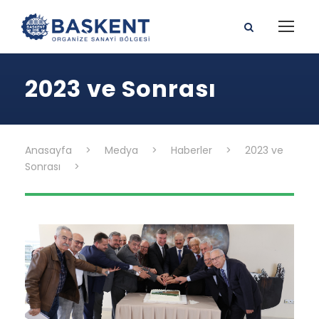
2023 ve Sonrası
Anasayfa
>
Medya
>
Haberler
>
2023 ve
Sonrası
>