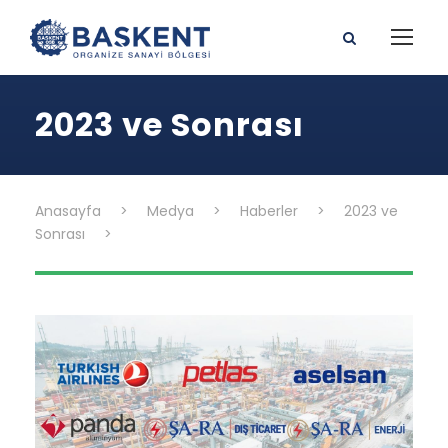
2023 ve Sonrası
Anasayfa
>
Medya
>
Haberler
>
2023 ve
Sonrası
>